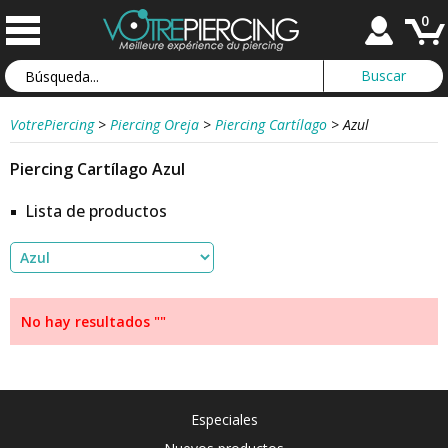
0
VotrePiercing
>
Piercing Oreja
>
Piercing Cartílago
>
Azul
Piercing Cartílago Azul
Lista de productos
No hay resultados ""
Especiales