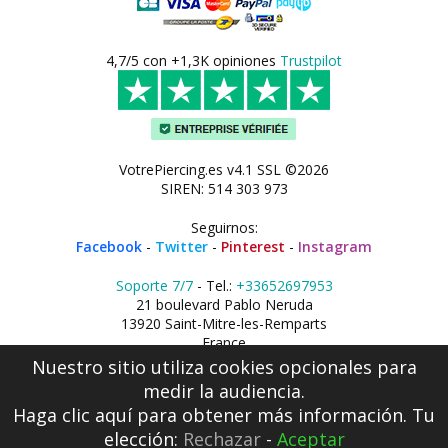
4,7/5 con +1,3K opiniones
Trustpilot
VotrePiercing.es v4.1 SSL ©2026
SIREN: 514 303 973
Seguirnos:
Facebook
-
Twitter
-
Pinterest
-
Instagram
Soporte 7/7
- Tel.:
+33652697953
21 boulevard Pablo Neruda
13920 Saint-Mitre-les-Remparts
France
Nuestro sitio utiliza cookies opcionales para
medir la audiencia.
Haga clic aquí
para obtener más información. Tu
elección:
Rechazar
-
Aceptar