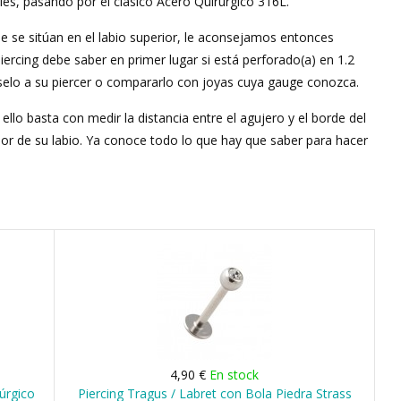
ales, pasando por el clásico Acero Quirúrgico 316L.
e se sitúan en el labio superior, le aconsejamos entonces
piercing debe saber en primer lugar si está perforado(a) en 1.2
selo a su piercer o compararlo con joyas cuya gauge conozca.
llo basta con medir la distancia entre el agujero y el borde del
osor de su labio. Ya conoce todo lo que hay que saber para hacer
4,90 €
En stock
rúrgico
Piercing Tragus / Labret con Bola Piedra Strass