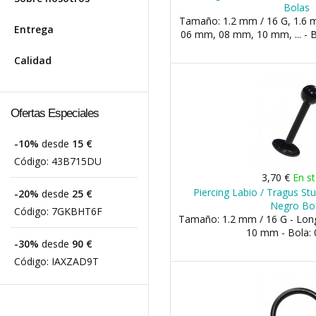
Bolas
Tamaño: 1.2 mm / 16 G, 1.6 m
Entrega
06 mm, 08 mm, 10 mm, ... -
Calidad
Ofertas Especiales
-10%
desde
15 €
Código:
43B715DU
3,70 €
En s
Piercing Labio / Tragus Stu
-20%
desde
25 €
Negro Bo
Código:
7GKBHT6F
Tamaño: 1.2 mm / 16 G - Lon
10 mm - Bola:
-30%
desde
90 €
Código:
IAXZAD9T