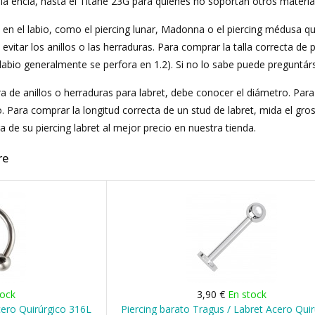
n la encía, hasta el Titane 23G para quienes no soportan otros materi
 en el labio, como el piercing lunar, Madonna o el piercing médusa qu
evitar los anillos o las herraduras. Para comprar la talla correcta de 
labio generalmente se perfora en 1.2). Si no lo sabe puede preguntár
 de anillos o herraduras para labret, debe conocer el diámetro. Para e
o. Para comprar la longitud correcta de un stud de labret, mida el gr
a de su piercing labret al mejor precio en nuestra tienda.
re
tock
3,90 €
En stock
cero Quirúrgico 316L
Piercing barato Tragus / Labret Acero Qui