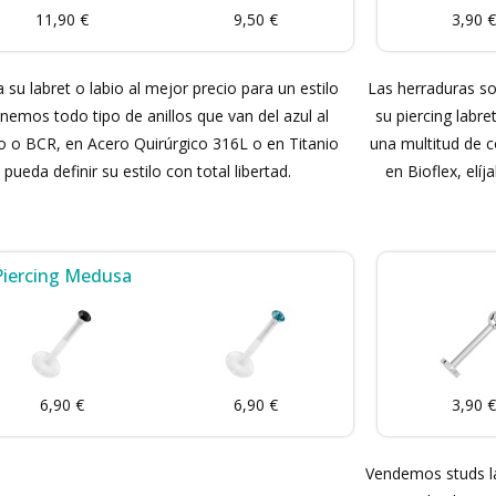
11,90 €
9,50 €
3,90 €
 su labret o labio al mejor precio para un estilo
Las herraduras son
onemos todo tipo de anillos que van del azul al
su piercing labre
o o BCR, en Acero Quirúrgico 316L o en Titanio
una multitud de c
ueda definir su estilo con total libertad.
en Bioflex, elí
Piercing Medusa
6,90 €
6,90 €
3,90 €
Vendemos studs la