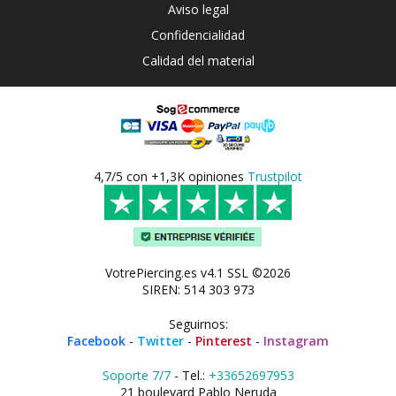
Aviso legal
Confidencialidad
Calidad del material
4,7/5 con +1,3K opiniones
Trustpilot
VotrePiercing.es v4.1 SSL ©2026
SIREN: 514 303 973
Seguirnos:
Facebook
-
Twitter
-
Pinterest
-
Instagram
Soporte 7/7
- Tel.:
+33652697953
21 boulevard Pablo Neruda