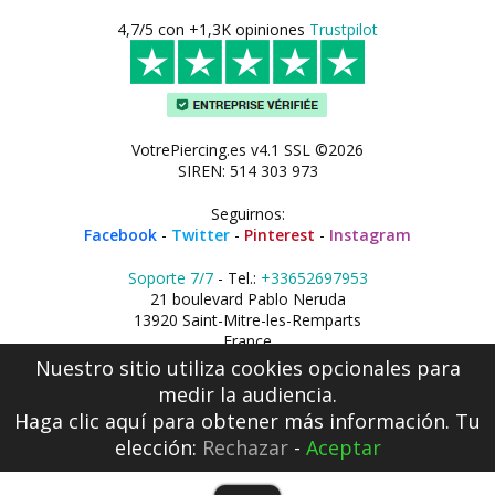
4,7/5 con +1,3K opiniones
Trustpilot
VotrePiercing.es v4.1 SSL ©2026
SIREN: 514 303 973
Seguirnos:
Facebook
-
Twitter
-
Pinterest
-
Instagram
Soporte 7/7
- Tel.:
+33652697953
21 boulevard Pablo Neruda
13920 Saint-Mitre-les-Remparts
France
Nuestro sitio utiliza cookies opcionales para
medir la audiencia.
Haga clic aquí
para obtener más información. Tu
elección:
Rechazar
-
Aceptar