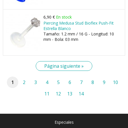
6,90 €
En stock
Piercing Medusa Stud Bioflex Push-Fit
Estrella Blanco
Tamaño: 1.2 mm / 16 G - Longitud: 10
mm - Bola: 03 mm
Página siguiente »
1
2
3
4
5
6
7
8
9
10
11
12
13
14
Especiales