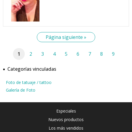
Página siguiente »
1
2
3
4
5
6
7
8
9
Categorías vinculadas
Foto de tatuaje / tattoo
Galería de Foto
Especiales
Nuevos productos
Los más vendidos