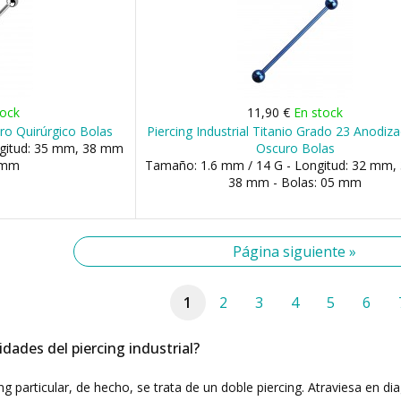
tock
11,90 €
En stock
ero Quirúrgico Bolas
Piercing Industrial Titanio Grado 23 Anodiz
ngitud: 35 mm, 38 mm
Oscuro Bolas
5 mm
Tamaño: 1.6 mm / 14 G - Longitud: 32 mm,
38 mm - Bolas: 05 mm
Página siguiente »
1
2
3
4
5
6
idades del piercing industrial?
cing particular, de hecho, se trata de un doble piercing. Atraviesa en d