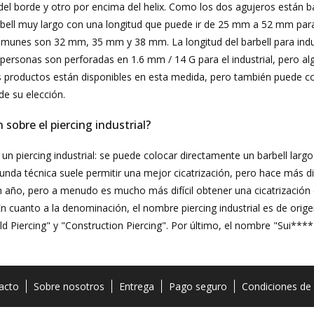
l borde y otro por encima del helix. Como los dos agujeros están ba
rbell muy largo con una longitud que puede ir de 25 mm a 52 mm para
unes son 32 mm, 35 mm y 38 mm. La longitud del barbell para industr
ersonas son perforadas en 1.6 mm / 14 G para el industrial, pero a
 productos están disponibles en esta medida, pero también puede com
e su elección.
obre el piercing industrial?
un piercing industrial: se puede colocar directamente un barbell larg
unda técnica suele permitir una mejor cicatrización, pero hace más dif
n año, pero a menudo es mucho más difícil obtener una cicatrización 
n cuanto a la denominación, el nombre piercing industrial es de orig
d Piercing" y "Construction Piercing". Por último, el nombre "Sui**** P
acto
Sobre nosotros
Entrega
Pago seguro
Condiciones de