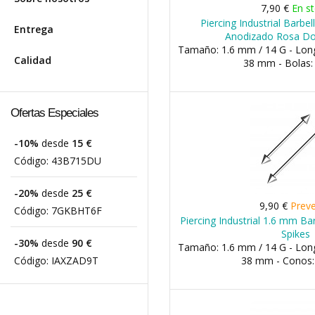
7,90 €
En s
Piercing Industrial Barbe
Entrega
Anodizado Rosa Do
Tamaño: 1.6 mm / 14 G - Lon
Calidad
38 mm - Bolas
Ofertas Especiales
-10%
desde
15 €
Código:
43B715DU
-20%
desde
25 €
9,90 €
Prev
Código:
7GKBHT6F
Piercing Industrial 1.6 mm Ba
Spikes
-30%
desde
90 €
Tamaño: 1.6 mm / 14 G - Lon
Código:
IAXZAD9T
38 mm - Conos