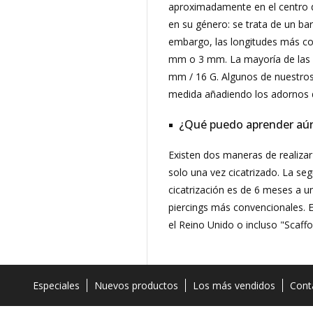
aproximadamente en el centro de
en su género: se trata de un ba
embargo, las longitudes más com
mm o 3 mm. La mayoría de las p
mm / 16 G. Algunos de nuestros
medida añadiendo los adornos d
¿Qué puedo aprender aún s
Existen dos maneras de realizar 
solo una vez cicatrizado. La seg
cicatrización es de 6 meses a u
piercings más convencionales. E
el Reino Unido o incluso "Scaffol
Especiales
Nuevos productos
Los más vendidos
Cont