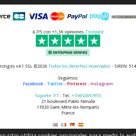
4,7/5 con +1,3K opiniones
Trustpilot
rcing.es v4.1 SSL ©2026
Todos los derechos reservados
- SIREN: 514
Seguirnos:
Facebook
-
Twitter
-
Pinterest
-
Instagram
Soporte 7/7
- Tel.:
+33652697953
21 boulevard Pablo Neruda
13920 Saint-Mitre-les-Remparts
France
o sitio utiliza cookies opcionales para medir la aud