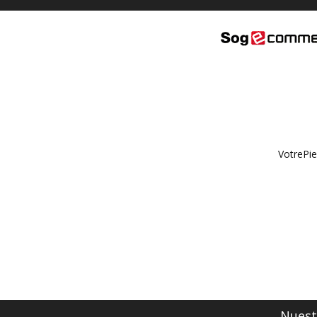
VotrePie
Nuestr