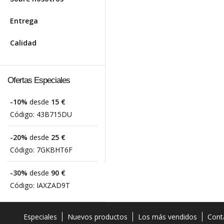
Entrega
Calidad
Ofertas Especiales
-10%
desde
15 €
Código:
43B715DU
-20%
desde
25 €
Código:
7GKBHT6F
-30%
desde
90 €
Código:
IAXZAD9T
Especiales
Nuevos productos
Los más vendidos
Cont