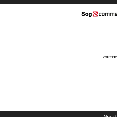
VotrePie
Nuestr