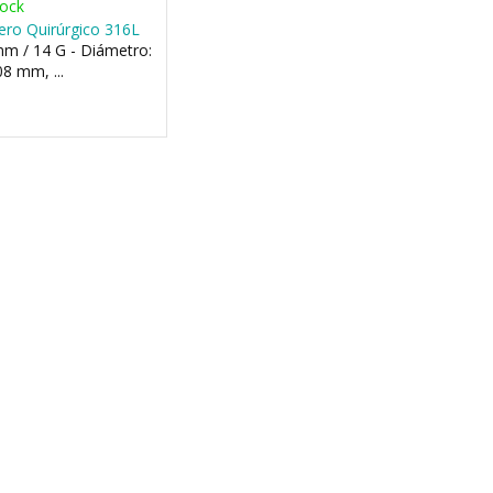
tock
ero Quirúrgico 316L
m / 14 G - Diámetro:
8 mm, ...