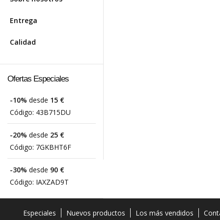
Entrega
Calidad
Ofertas Especiales
-10%
desde
15 €
Código:
43B715DU
-20%
desde
25 €
Código:
7GKBHT6F
-30%
desde
90 €
Código:
IAXZAD9T
Especiales
Nuevos productos
Los más vendidos
Cont