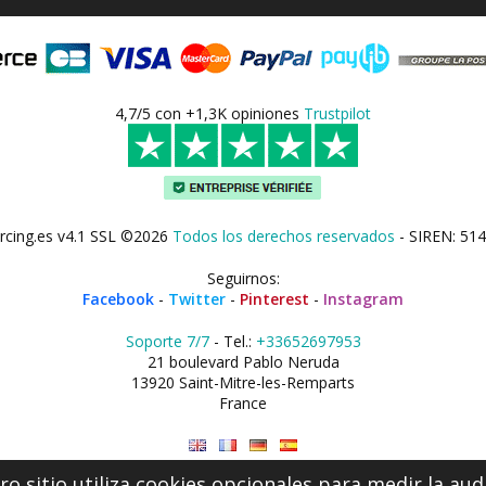
4,7/5 con +1,3K opiniones
Trustpilot
rcing.es v4.1 SSL ©2026
Todos los derechos reservados
- SIREN: 514
Seguirnos:
Facebook
-
Twitter
-
Pinterest
-
Instagram
Soporte 7/7
- Tel.:
+33652697953
21 boulevard Pablo Neruda
13920 Saint-Mitre-les-Remparts
France
o sitio utiliza cookies opcionales para medir la aud