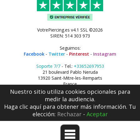
VotrePiercing.es v4.1 SSL ©2026
SIREN: 514 303 973
Seguirnos:
Facebook
-
Twitter
-
Pinterest
-
Instagram
Soporte 7/7
- Tel.:
+33652697953
21 boulevard Pablo Neruda
13920 Saint-Mitre-les-Remparts
France
Nuestro sitio utiliza cookies opcionales para
medir la audiencia.
Haga clic aquí
para obtener más información. Tu
elección:
Rechazar
-
Aceptar