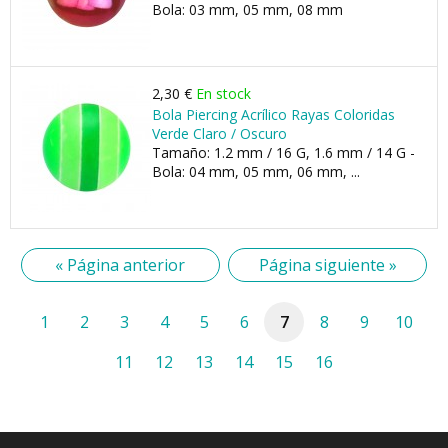
Bola: 03 mm, 05 mm, 08 mm
2,30 €
En stock
Bola Piercing Acrílico Rayas Coloridas
Verde Claro / Oscuro
Tamaño: 1.2 mm / 16 G, 1.6 mm / 14 G -
Bola: 04 mm, 05 mm, 06 mm, ...
« Página anterior
Página siguiente »
1
2
3
4
5
6
7
8
9
10
11
12
13
14
15
16