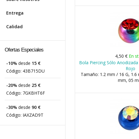
Entrega
Calidad
Ofertas Especiales
4,50 €
En s
Bola Piercing Sólo Anodizada 
-10%
desde
15 €
Rojo
Código:
43B715DU
Tamaño: 1.2 mm / 16 G, 1.6 
mm, 05 
-20%
desde
25 €
Código:
7GKBHT6F
-30%
desde
90 €
Código:
IAXZAD9T