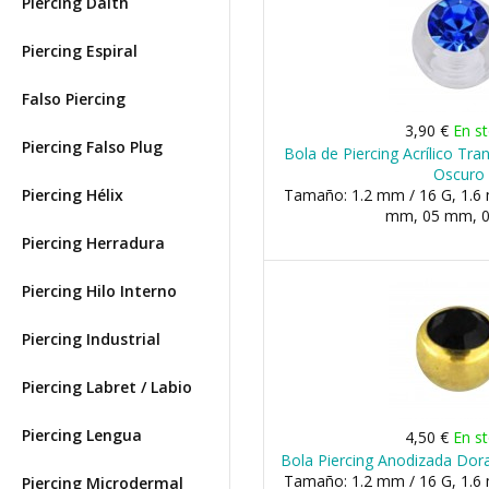
Piercing Daith
Piercing Espiral
Falso Piercing
3,90 €
En s
Piercing Falso Plug
Bola de Piercing Acrílico Tra
Oscuro
Piercing Hélix
Tamaño: 1.2 mm / 16 G, 1.6 
mm, 05 mm, 
Piercing Herradura
Piercing Hilo Interno
Piercing Industrial
Piercing Labret / Labio
Piercing Lengua
4,50 €
En s
Bola Piercing Anodizada Dor
Tamaño: 1.2 mm / 16 G, 1.6 
Piercing Microdermal