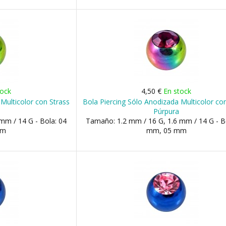
tock
4,50 €
En stock
Multicolor con Strass
Bola Piercing Sólo Anodizada Multicolor co
Púrpura
mm / 14 G - Bola: 04
Tamaño: 1.2 mm / 16 G, 1.6 mm / 14 G - B
mm
mm, 05 mm