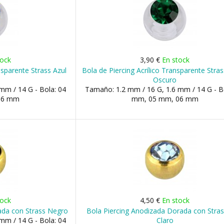
tock
3,90 €
En stock
nsparente Strass Azul
Bola de Piercing Acrílico Transparente Stra
Oscuro
mm / 14 G - Bola: 04
Tamaño: 1.2 mm / 16 G, 1.6 mm / 14 G - B
06 mm
mm, 05 mm, 06 mm
tock
4,50 €
En stock
ada con Strass Negro
Bola Piercing Anodizada Dorada con Stras
mm / 14 G - Bola: 04
Claro