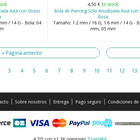
tock
4,50 €
En stock
zada Azul con Strass
Bola de Piercing Sólo Anodizada Azul con 
r
Rosa
mm / 14 G - Bola: 04
Tamaño: 1.2 mm / 16 G, 1.6 mm / 14 G - B
mm
mm, 05 mm
« Página anterior
3
4
5
6
7
8
9
10
11
12
13
acto
Sobre nosotros
Entrega
Pago seguro
Condiciones de
4,7/5 con +1,3K opiniones
Trustpilot