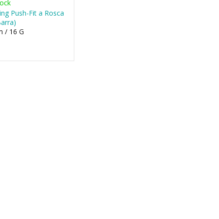
tock
ing Push-Fit a Rosca
Barra)
 / 16 G