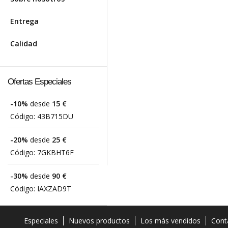
Entrega
Calidad
Ofertas Especiales
-10%
desde
15 €
Código:
43B715DU
-20%
desde
25 €
Código:
7GKBHT6F
-30%
desde
90 €
Código:
IAXZAD9T
Especiales
Nuevos productos
Los más vendidos
Cont