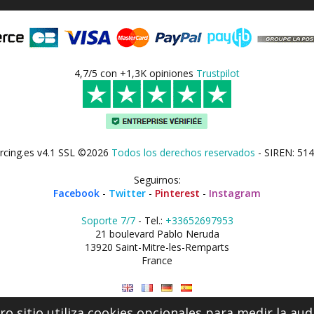
4,7/5 con +1,3K opiniones
Trustpilot
rcing.es v4.1 SSL ©2026
Todos los derechos reservados
- SIREN: 514
Seguirnos:
Facebook
-
Twitter
-
Pinterest
-
Instagram
Soporte 7/7
- Tel.:
+33652697953
21 boulevard Pablo Neruda
13920 Saint-Mitre-les-Remparts
France
o sitio utiliza cookies opcionales para medir la aud