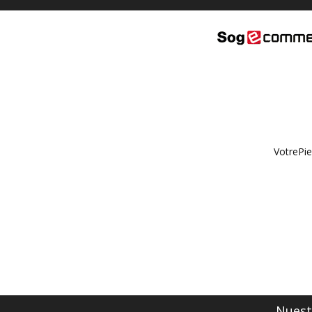
VotrePie
Nuestr