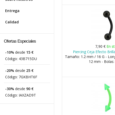
Entrega
Calidad
Ofertas Especiales
7,90 €
En s
Piercing Ceja Efecto Bril
-10%
desde
15 €
Tamaño: 1.2 mm / 16 G - Lon
Código:
43B715DU
12 mm - Bolas
-20%
desde
25 €
Código:
7GKBHT6F
-30%
desde
90 €
Código:
IAXZAD9T