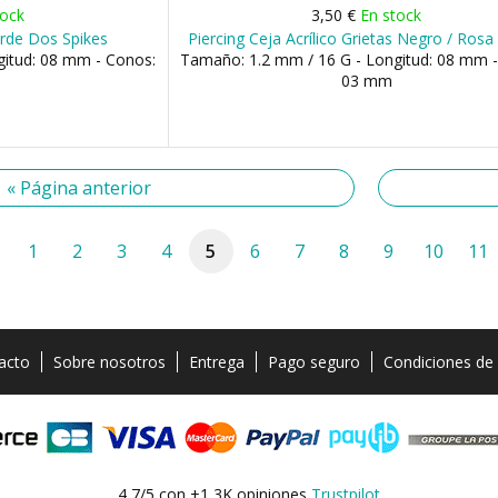
tock
3,50 €
En stock
erde Dos Spikes
Piercing Ceja Acrílico Grietas Negro / Rosa
gitud: 08 mm - Conos:
Tamaño: 1.2 mm / 16 G - Longitud: 08 mm 
03 mm
« Página anterior
1
2
3
4
5
6
7
8
9
10
11
acto
Sobre nosotros
Entrega
Pago seguro
Condiciones de
4,7/5 con +1,3K opiniones
Trustpilot