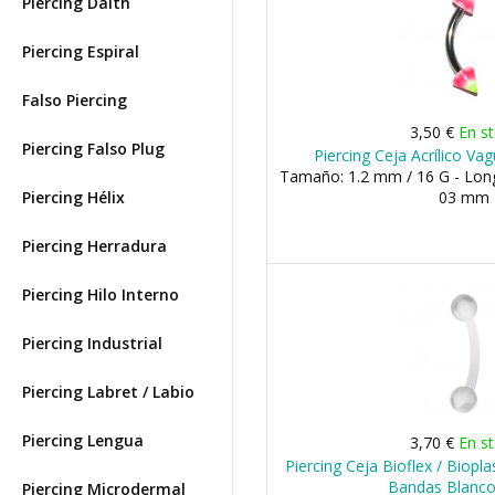
Piercing Daith
Piercing Espiral
Falso Piercing
3,50 €
En s
Piercing Falso Plug
Piercing Ceja Acrílico Va
Tamaño: 1.2 mm / 16 G - Lon
Piercing Hélix
03 mm
Piercing Herradura
Piercing Hilo Interno
Piercing Industrial
Piercing Labret / Labio
Piercing Lengua
3,70 €
En s
Piercing Ceja Bioflex / Biop
Bandas Blanco
Piercing Microdermal