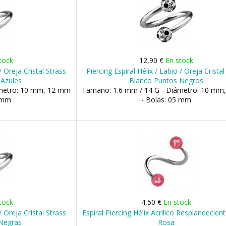
tock
12,90 €
En stock
/ Oreja Cristal Strass
Piercing Espiral Hélix / Labio / Oreja Cristal
 Azules
Blanco Puntos Negros
ámetro: 10 mm, 12 mm
Tamaño: 1.6 mm / 14 G - Diámetro: 10 mm
5 mm
- Bolas: 05 mm
tock
4,50 €
En stock
/ Oreja Cristal Strass
Espiral Piercing Hélix Acrílico Resplandecien
 Negras
Rosa