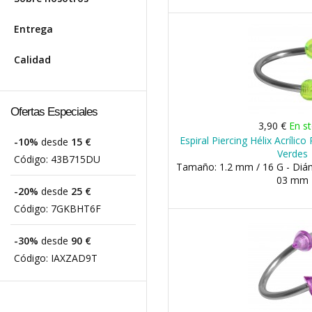
Entrega
Calidad
Ofertas Especiales
3,90 €
En s
Espiral Piercing Hélix Acrílic
-10%
desde
15 €
Verdes
Código:
43B715DU
Tamaño: 1.2 mm / 16 G - Diá
03 mm
-20%
desde
25 €
Código:
7GKBHT6F
-30%
desde
90 €
Código:
IAXZAD9T