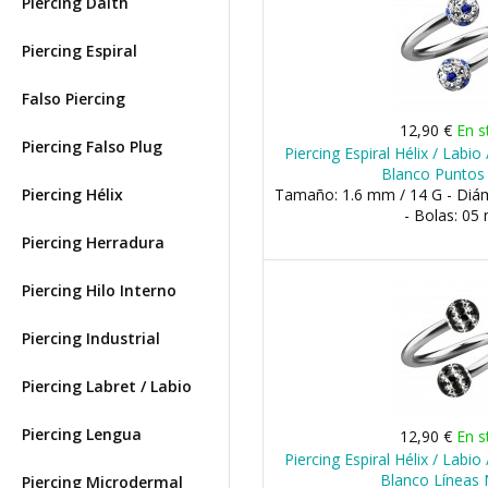
Piercing Daith
Piercing Espiral
Falso Piercing
12,90 €
En s
Piercing Falso Plug
Piercing Espiral Hélix / Labio 
Blanco Puntos
Piercing Hélix
Tamaño: 1.6 mm / 14 G - Di
- Bolas: 0
Piercing Herradura
Piercing Hilo Interno
Piercing Industrial
Piercing Labret / Labio
Piercing Lengua
12,90 €
En s
Piercing Espiral Hélix / Labio 
Blanco Líneas
Piercing Microdermal