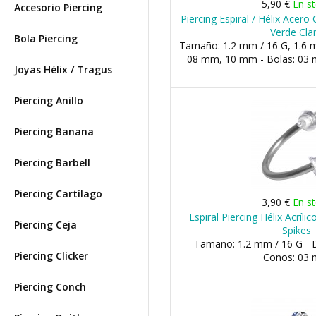
5,90 €
En s
Accesorio Piercing
Piercing Espiral / Hélix Acero
Verde Cla
Bola Piercing
Tamaño: 1.2 mm / 16 G, 1.6 m
08 mm, 10 mm - Bolas: 03
Joyas Hélix / Tragus
Piercing Anillo
Piercing Banana
Piercing Barbell
Piercing Cartílago
3,90 €
En s
Espiral Piercing Hélix Acríl
Piercing Ceja
Spikes
Tamaño: 1.2 mm / 16 G - 
Piercing Clicker
Conos: 03
Piercing Conch