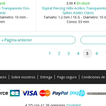
tock
3,90 €
En stock
ico Transparente Dos
Espiral Piercing Hélix Acrílico Transparen
uras
Spikes Azules Claros
Diámetro: 10 mm -
Tamaño: 1.2 mm / 16 G - Diámetro: 10 
 mm
Conos: 03 mm
« Página anterior
1
2
3
4
5
6
acto
Sobre nosotros
Entrega
Pago seguro
Condiciones de
4,7/5 con +1,3K opiniones
Trustpilot