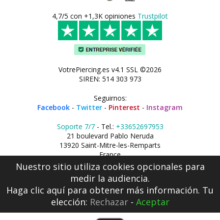
4,7/5 con +1,3K opiniones
Trustpilot
VotrePiercing.es v4.1 SSL ©2026
SIREN: 514 303 973
Seguirnos:
Facebook
-
Twitter
-
Pinterest
-
Instagram
Soporte 7/7
- Tel.:
+33652697953
21 boulevard Pablo Neruda
13920 Saint-Mitre-les-Remparts
France
Nuestro sitio utiliza cookies opcionales para
medir la audiencia.
Haga clic aquí
para obtener más información. Tu
elección:
Rechazar
-
Aceptar