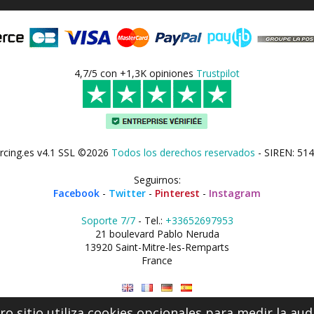
4,7/5 con +1,3K opiniones
Trustpilot
rcing.es v4.1 SSL ©2026
Todos los derechos reservados
- SIREN: 514
Seguirnos:
Facebook
-
Twitter
-
Pinterest
-
Instagram
Soporte 7/7
- Tel.:
+33652697953
21 boulevard Pablo Neruda
13920 Saint-Mitre-les-Remparts
France
o sitio utiliza cookies opcionales para medir la aud