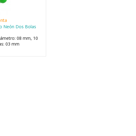
enta
lico Neón Dos Bolas
iámetro: 08 mm, 10
as: 03 mm