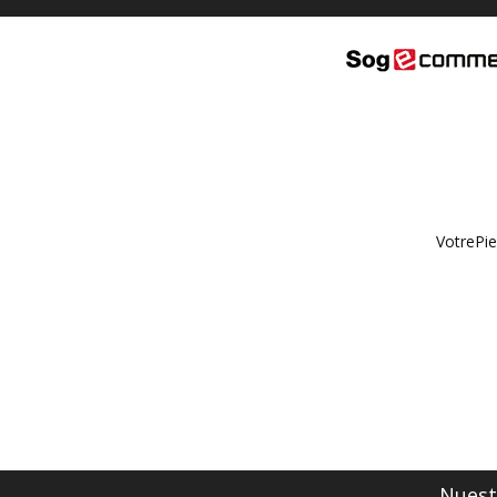
VotrePie
Nuestr