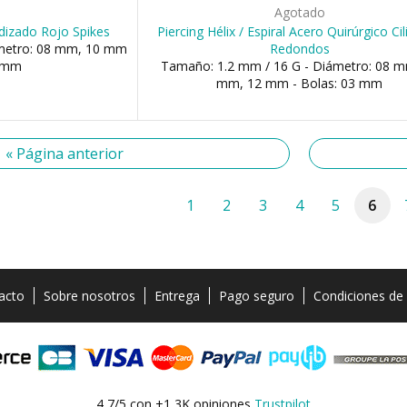
o
Agotado
odizado Rojo Spikes
Piercing Hélix / Espiral Acero Quirúrgico Ci
ámetro: 08 mm, 10 mm
Redondos
3 mm
Tamaño: 1.2 mm / 16 G - Diámetro: 08 m
mm, 12 mm - Bolas: 03 mm
« Página anterior
1
2
3
4
5
6
acto
Sobre nosotros
Entrega
Pago seguro
Condiciones de
4,7/5 con +1,3K opiniones
Trustpilot