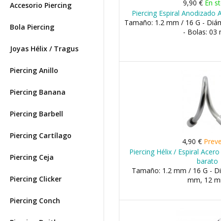
9,90 €
En s
Accesorio Piercing
Piercing Espiral Anodizado 
Tamaño: 1.2 mm / 16 G - Di
Bola Piercing
- Bolas: 0
Joyas Hélix / Tragus
Piercing Anillo
Piercing Banana
Piercing Barbell
Piercing Cartílago
4,90 €
Prev
Piercing Hélix / Espiral Acer
Piercing Ceja
barato
Tamaño: 1.2 mm / 16 G - D
Piercing Clicker
mm, 12 
Piercing Conch