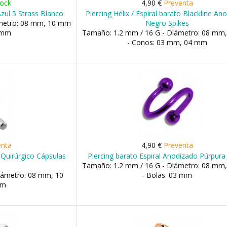
tock
4,90 €
Preventa
Azul 5 Strass Blanco
Piercing Hélix / Espiral barato Blackline An
ámetro: 08 mm, 10 mm
Negro Spikes
3 mm
Tamaño: 1.2 mm / 16 G - Diámetro: 08 mm
- Conos: 03 mm, 04 mm
enta
4,90 €
Preventa
o Quirúrgico Cápsulas
Piercing barato Espiral Anodizado Púrpura
Tamaño: 1.2 mm / 16 G - Diámetro: 08 mm
iámetro: 08 mm, 10
- Bolas: 03 mm
mm