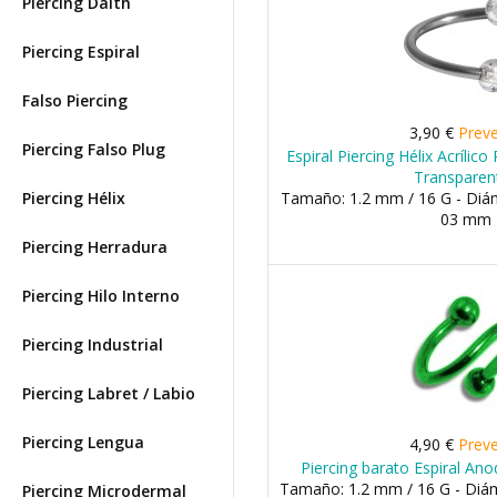
Piercing Daith
Piercing Espiral
Falso Piercing
3,90 €
Prev
Piercing Falso Plug
Espiral Piercing Hélix Acrílic
Transparen
Piercing Hélix
Tamaño: 1.2 mm / 16 G - Diá
03 mm
Piercing Herradura
Piercing Hilo Interno
Piercing Industrial
Piercing Labret / Labio
Piercing Lengua
4,90 €
Prev
Piercing barato Espiral An
Tamaño: 1.2 mm / 16 G - Di
Piercing Microdermal