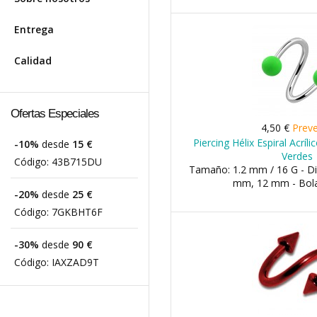
Entrega
Calidad
Ofertas Especiales
4,50 €
Prev
Piercing Hélix Espiral Acrí
-10%
desde
15 €
Verdes
Código:
43B715DU
Tamaño: 1.2 mm / 16 G - D
mm, 12 mm - Bol
-20%
desde
25 €
Código:
7GKBHT6F
-30%
desde
90 €
Código:
IAXZAD9T