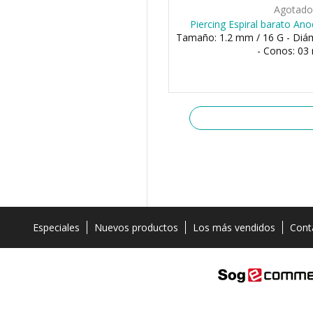
Agotad
Piercing Espiral barato An
Tamaño: 1.2 mm / 16 G - Di
- Conos: 0
Especiales
Nuevos productos
Los más vendidos
Cont