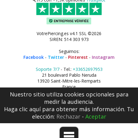
VotrePiercing.es v4.1 SSL ©2026
SIREN: 514 303 973
Seguirnos:
Facebook
-
Twitter
-
Pinterest
-
Instagram
Soporte 7/7
- Tel.:
+33652697953
21 boulevard Pablo Neruda
13920 Saint-Mitre-les-Remparts
France
Nuestro sitio utiliza cookies opcionales para
medir la audiencia.
Haga clic aquí
para obtener más información. Tu
elección:
Rechazar
-
Aceptar