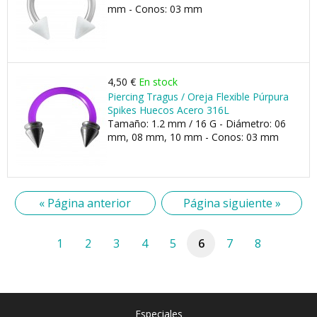
mm - Conos: 03 mm
4,50 €
En stock
Piercing Tragus / Oreja Flexible Púrpura
Spikes Huecos Acero 316L
Tamaño: 1.2 mm / 16 G - Diámetro: 06
mm, 08 mm, 10 mm - Conos: 03 mm
« Página anterior
Página siguiente »
1
2
3
4
5
6
7
8
Especiales