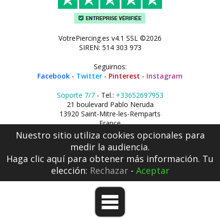
VotrePiercing.es v4.1 SSL ©2026
SIREN: 514 303 973
Seguirnos:
Facebook
-
Twitter
-
Pinterest
-
Instagram
Soporte 7/7
- Tel.:
+33652697953
21 boulevard Pablo Neruda
13920 Saint-Mitre-les-Remparts
France
Nuestro sitio utiliza cookies opcionales para
medir la audiencia.
Haga clic aquí
para obtener más información. Tu
elección:
Rechazar
-
Aceptar