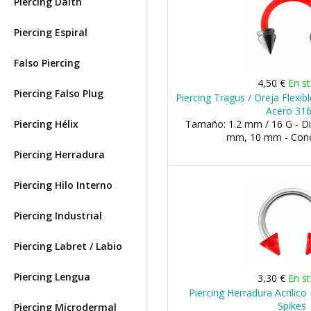
Piercing Daith
Piercing Espiral
Falso Piercing
4,50 €
En s
Piercing Falso Plug
Piercing Tragus / Oreja Flexi
Acero 31
Piercing Hélix
Tamaño: 1.2 mm / 16 G - D
mm, 10 mm - Con
Piercing Herradura
Piercing Hilo Interno
Piercing Industrial
Piercing Labret / Labio
Piercing Lengua
3,30 €
En s
Piercing Herradura Acrílic
Spikes
Piercing Microdermal