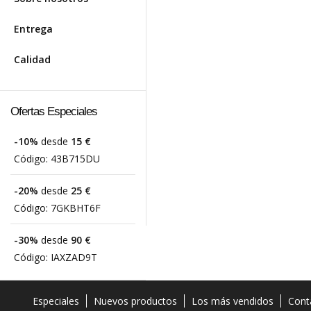
Entrega
Calidad
Ofertas Especiales
-10%
desde
15 €
Código:
43B715DU
-20%
desde
25 €
Código:
7GKBHT6F
-30%
desde
90 €
Código:
IAXZAD9T
Especiales
Nuevos productos
Los más vendidos
Cont