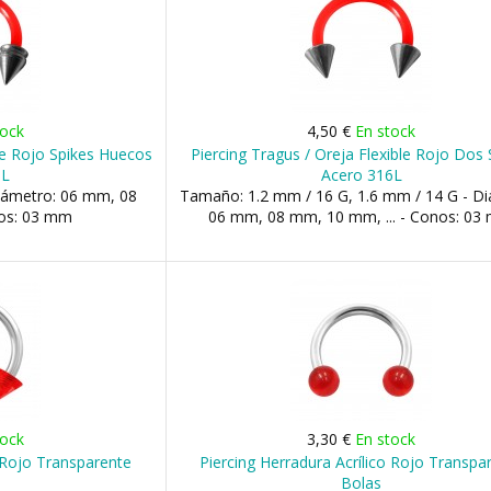
tock
4,50 €
En stock
ble Rojo Spikes Huecos
Piercing Tragus / Oreja Flexible Rojo Dos 
6L
Acero 316L
iámetro: 06 mm, 08
Tamaño: 1.2 mm / 16 G, 1.6 mm / 14 G - Di
os: 03 mm
06 mm, 08 mm, 10 mm, ... - Conos: 03
tock
3,30 €
En stock
o Rojo Transparente
Piercing Herradura Acrílico Rojo Transpa
Bolas