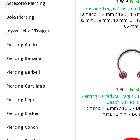
3,50 €
En s
Accesorio Piercing
Piercing Tragus / Septum B
Tamaño: 1.2 mm / 16 G, 1.6 m
Bola Piercing
06 mm, 08 mm, 10 mm, ... - 
05 mm
Joyas Hélix / Tragus
Piercing Anillo
Piercing Banana
Piercing Barbell
Piercing Cartílago
3,30 €
En s
Piercing Herradura Tragus / L
Piercing Ceja
Beach-Ball Rojo
Tamaño: 1.2 mm / 16 G - D
Piercing Clicker
mm, 12 mm - Bol
Piercing Conch