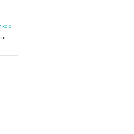
 / Rojo
mm -