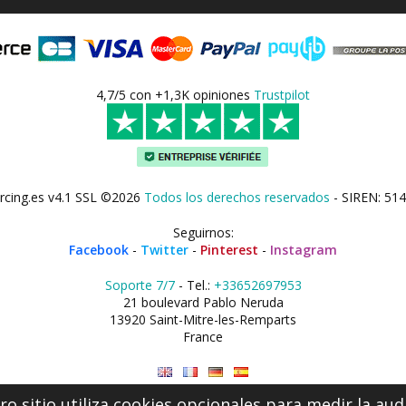
4,7/5 con +1,3K opiniones
Trustpilot
rcing.es v4.1 SSL ©2026
Todos los derechos reservados
- SIREN: 514
Seguirnos:
Facebook
-
Twitter
-
Pinterest
-
Instagram
Soporte 7/7
- Tel.:
+33652697953
21 boulevard Pablo Neruda
13920 Saint-Mitre-les-Remparts
France
o sitio utiliza cookies opcionales para medir la aud