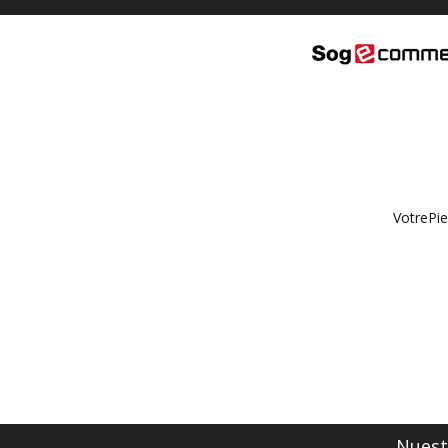
VotrePie
Nuestr