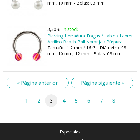
mm, 10 mm - Bolas: 03 mm
3,30 €
En stock
Piercing Herradura Tragus / Labio / Labret
Acrílico Beach-Ball Naranja / Púrpura
Tamaño: 1.2 mm / 16 G - Diámetro: 08
mm, 10 mm, 12 mm - Bolas: 03 mm
« Página anterior
Página siguiente »
1
2
3
4
5
6
7
8
Especiales