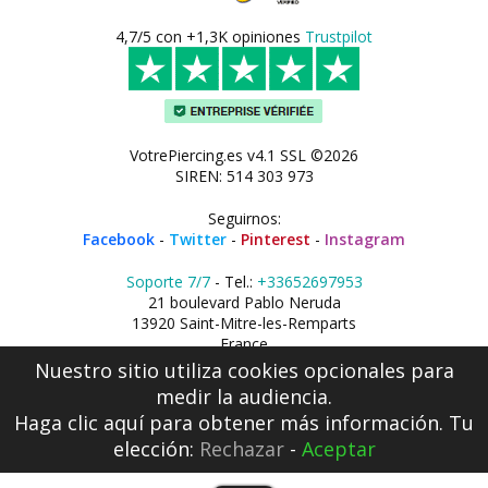
4,7/5 con +1,3K opiniones
Trustpilot
VotrePiercing.es v4.1 SSL ©2026
SIREN: 514 303 973
Seguirnos:
Facebook
-
Twitter
-
Pinterest
-
Instagram
Soporte 7/7
- Tel.:
+33652697953
21 boulevard Pablo Neruda
13920 Saint-Mitre-les-Remparts
France
Nuestro sitio utiliza cookies opcionales para
medir la audiencia.
Haga clic aquí
para obtener más información. Tu
elección:
Rechazar
-
Aceptar