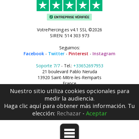
VotrePiercing.es v4.1 SSL ©2026
SIREN: 514 303 973
Seguirnos:
Facebook
-
Twitter
-
Pinterest
-
Instagram
Soporte 7/7
- Tel.:
+33652697953
21 boulevard Pablo Neruda
13920 Saint-Mitre-les-Remparts
France
Nuestro sitio utiliza cookies opcionales para
medir la audiencia.
Haga clic aquí
para obtener más información. Tu
elección:
Rechazar
-
Aceptar