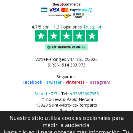
4,7/5 con +1,3K opiniones
Trustpilot
VotrePiercing.es v4.1 SSL ©2026
SIREN: 514 303 973
Seguirnos:
Facebook
-
Twitter
-
Pinterest
-
Instagram
Soporte 7/7
- Tel.:
+33652697953
21 boulevard Pablo Neruda
13920 Saint-Mitre-les-Remparts
France
Nuestro sitio utiliza cookies opcionales para
medir la audiencia.
Haga clic aquí
para obtener más información. Tu