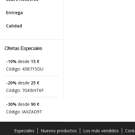
Entrega
Calidad
Ofertas Especiales
-10%
desde
15 €
Código:
43B715DU
-20%
desde
25 €
Código:
7GKBHT6F
-30%
desde
90 €
Código:
IAXZAD9T
Especiales
Nuevos productos
Los más vendidos
Cont