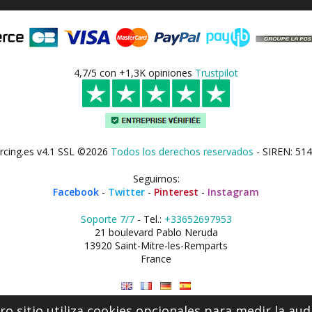
4,7/5 con +1,3K opiniones
Trustpilot
rcing.es v4.1 SSL ©2026
Todos los derechos reservados
- SIREN: 514
Seguirnos:
Facebook
-
Twitter
-
Pinterest
-
Instagram
Soporte 7/7
- Tel.:
+33652697953
21 boulevard Pablo Neruda
13920 Saint-Mitre-les-Remparts
France
o sitio utiliza cookies opcionales para medir la aud