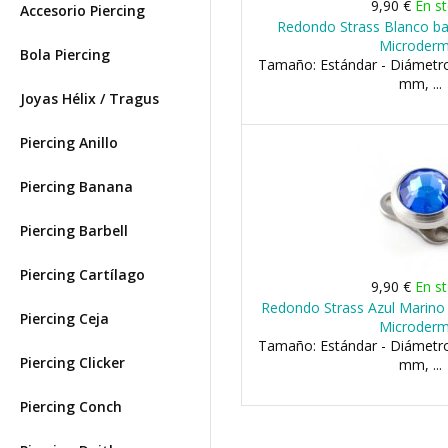
9,90 €
En s
Accesorio Piercing
Redondo Strass Blanco bar
Microderm
Bola Piercing
Tamaño: Estándar - Diámetr
mm, ...
Joyas Hélix / Tragus
Piercing Anillo
Piercing Banana
Piercing Barbell
Piercing Cartílago
9,90 €
En s
Redondo Strass Azul Marino 
Piercing Ceja
Microderm
Tamaño: Estándar - Diámetr
Piercing Clicker
mm, ...
Piercing Conch