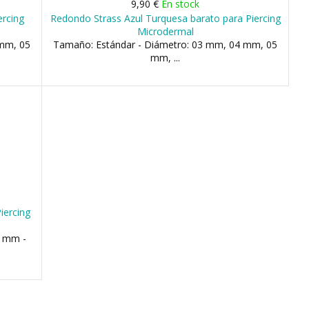
9,90 €
En stock
ercing
Redondo Strass Azul Turquesa barato para Piercing
Microdermal
 mm, 05
Tamaño: Estándar - Diámetro: 03 mm, 04 mm, 05
mm, ...
iercing
5 mm -