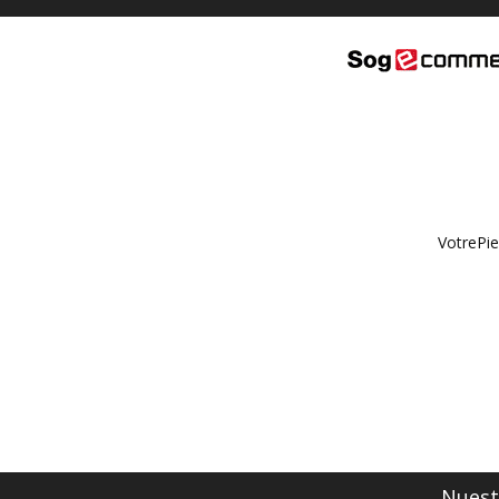
VotrePie
Nuestr