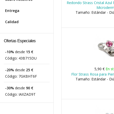
Redondo Strass Cristal Azul 
Microderm
Entrega
Tamaño: Estándar - D
Calidad
Ofertas Especiales
-10%
desde
15 €
Código:
43B715DU
5,90 €
En s
-20%
desde
25 €
Flor Strass Rosa para Pie
Código:
7GKBHT6F
Tamaño: Estándar - D
-30%
desde
90 €
Código:
IAXZAD9T