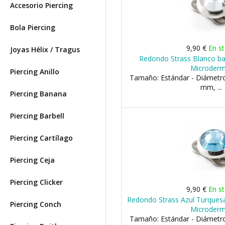
Accesorio Piercing
Bola Piercing
9,90 €
En s
Joyas Hélix / Tragus
Redondo Strass Blanco bar
Microderm
Piercing Anillo
Tamaño: Estándar - Diámetr
mm, ...
Piercing Banana
Piercing Barbell
Piercing Cartílago
Piercing Ceja
Piercing Clicker
9,90 €
En s
Redondo Strass Azul Turquesa
Piercing Conch
Microderm
Tamaño: Estándar - Diámetr