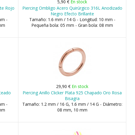
5,90 €
En stock
nte Rojo
Piercing Ombligo Acero Quirúrgico 316L Anodizado
Negro Efecto Brillante
mm -
Tamaño: 1.6 mm / 14 G - Longitud: 10 mm -
 mm
Pequeña bola: 05 mm - Gran bola: 08 mm
29,90 €
En stock
eteado
Piercing Anillo Clicker Plata 925 Chapado Oro Rosa
Bisagra
mm -
Tamaño: 1.2 mm / 16 G, 1.6 mm / 14 G - Diámetro:
 mm
08 mm, 10 mm