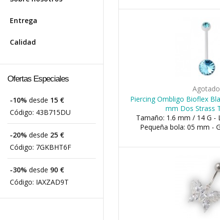
Entrega
Calidad
Ofertas Especiales
Agotad
Piercing Ombligo Bioflex Bl
-10%
desde
15 €
mm Dos Strass 
Código:
43B715DU
Tamaño: 1.6 mm / 14 G - 
Pequeña bola: 05 mm - 
-20%
desde
25 €
Código:
7GKBHT6F
-30%
desde
90 €
Código:
IAXZAD9T