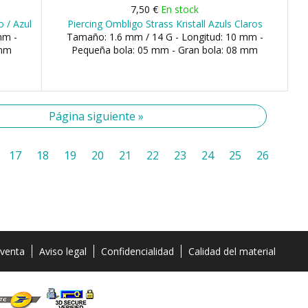
7,50 €
En stock
o / Azul
Piercing Ombligo Strass Kristall Azuls Claros
mm -
Tamaño: 1.6 mm / 14 G - Longitud: 10 mm -
 mm
Pequeña bola: 05 mm - Gran bola: 08 mm
Página siguiente »
17
18
19
20
21
22
23
24
25
26
 venta
Aviso legal
Confidencialidad
Calidad del material