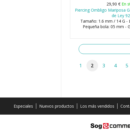
29,90 €
En s
Piercing Ombligo Mariposa Gu
de Ley 9
Tamaño: 1.6 mm / 14 G - 
Pequeña bola: 05 mm - 
1
2
3
4
5
Especiales
Nuevos productos
Los más vendidos
Cont