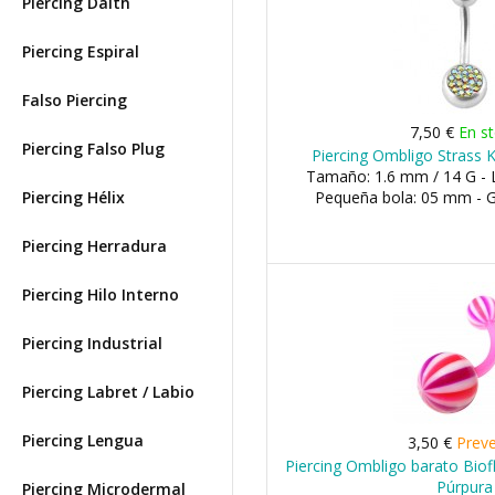
Piercing Daith
Piercing Espiral
Falso Piercing
7,50 €
En s
Piercing Falso Plug
Piercing Ombligo Strass Kr
Tamaño: 1.6 mm / 14 G - 
Piercing Hélix
Pequeña bola: 05 mm - 
Piercing Herradura
Piercing Hilo Interno
Piercing Industrial
Piercing Labret / Labio
Piercing Lengua
3,50 €
Prev
Piercing Ombligo barato Biof
Púrpura
Piercing Microdermal