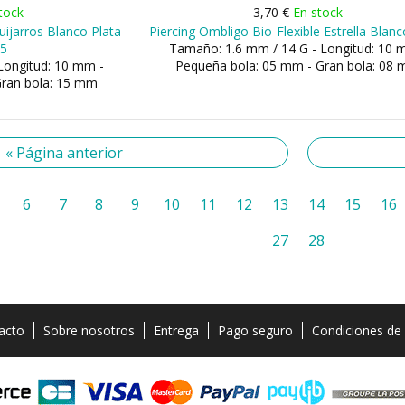
tock
3,70 €
En stock
ijarros Blanco Plata
Piercing Ombligo Bio-Flexible Estrella Blanc
25
Tamaño: 1.6 mm / 14 G - Longitud: 10 
Longitud: 10 mm -
Pequeña bola: 05 mm - Gran bola: 08
Gran bola: 15 mm
« Página anterior
6
7
8
9
10
11
12
13
14
15
16
27
28
acto
Sobre nosotros
Entrega
Pago seguro
Condiciones de