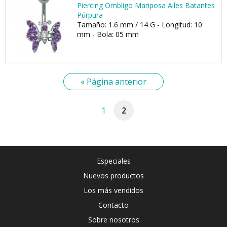
Piercing Ombligo Mariposa Ailes Batantes
Púrpura
Tamaño: 1.6 mm / 14 G - Longitud: 10
mm - Bola: 05 mm
« Página anterior
1
2
Especiales
Nuevos productos
Los más vendidos
Contacto
Sobre nosotros