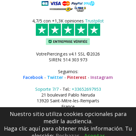
4,7/5 con +1,3K opiniones
Trustpilot
VotrePiercing.es v4.1 SSL ©2026
SIREN: 514 303 973
Seguirnos:
Facebook
-
Twitter
-
Pinterest
-
Instagram
Soporte 7/7
- Tel.:
+33652697953
21 boulevard Pablo Neruda
13920 Saint-Mitre-les-Remparts
France
Nuestro sitio utiliza cookies opcionales para
medir la audiencia.
Haga clic aquí
para obtener más información. Tu
elección:
Rechazar
-
Aceptar