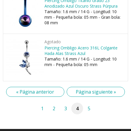
Piercing Ombligo Titanio Grado 23
Anodizado Azul Oscuro Strass Púrpura
Tamaño: 1.6 mm / 14 G - Longitud: 10
mm - Pequeña bola: 05 mm - Gran bola:
08 mm
Agotado
Piercing Ombligo Acero 316L Colgante
Hada Alas Strass Azul
Tamaño: 1.6 mm / 14 G - Longitud: 10
mm - Pequeña bola: 05 mm
« Página anterior
Página siguiente »
1
2
3
4
5