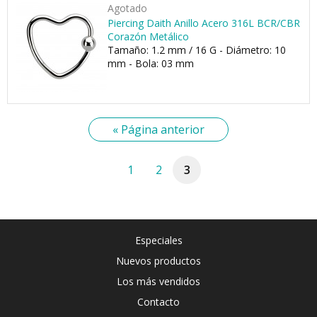
Agotado
Piercing Daith Anillo Acero 316L BCR/CBR
Corazón Metálico
Tamaño: 1.2 mm / 16 G - Diámetro: 10
mm - Bola: 03 mm
« Página anterior
1
2
3
Especiales
Nuevos productos
Los más vendidos
Contacto