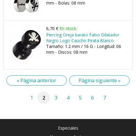
mm - Bolas: 08 mm
6,70 €
En stock
Piercing Oreja barato Falso Dilatador
Negro Logo Caucho Pirata Blanco
Tamaño: 1.2 mm / 16 G - Longitud: 06
mm - Discos: 08 mm
« Página anterior
Página siguiente »
1
2
3
4
5
6
7
Especiales