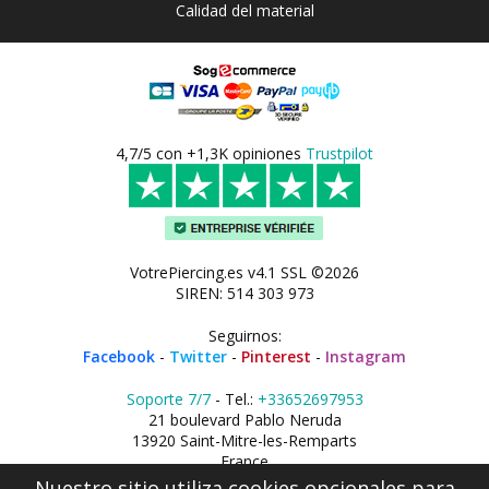
Calidad del material
4,7/5 con +1,3K opiniones
Trustpilot
VotrePiercing.es v4.1 SSL ©2026
SIREN: 514 303 973
Seguirnos:
Facebook
-
Twitter
-
Pinterest
-
Instagram
Soporte 7/7
- Tel.:
+33652697953
21 boulevard Pablo Neruda
13920 Saint-Mitre-les-Remparts
France
Nuestro sitio utiliza cookies opcionales para