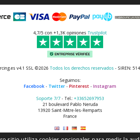
4,7/5 con +1,3K opiniones
Trustpilot
rcing.es v4.1 SSL ©2026
Todos los derechos reservados
- SIREN: 514
Seguirnos:
Facebook
-
Twitter
-
Pinterest
-
Instagram
Soporte 7/7
- Tel.:
+33652697953
21 boulevard Pablo Neruda
13920 Saint-Mitre-les-Remparts
France
o sitio utiliza cookies opcionales para medir la aud