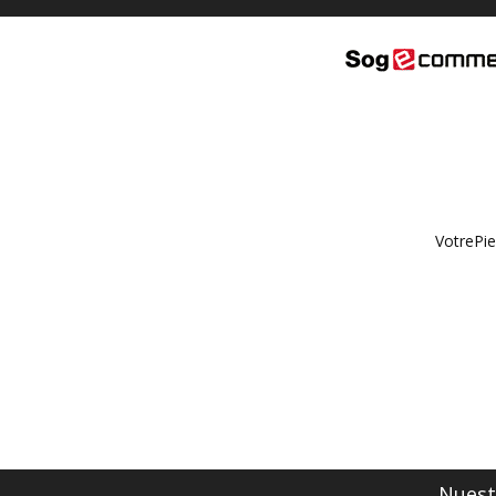
VotrePie
Nuestr