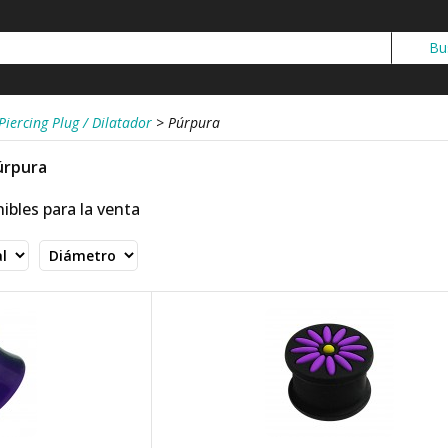
Piercing Plug / Dilatador
>
Púrpura
Púrpura
ibles para la venta