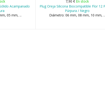
tock
7,90 €
En stock
o Sólido Acampanado
Plug Oreja Silicona Biocompatible Flor 12 
ura
Púrpura / Negro
mm, 05 mm, ...
Diámetro: 06 mm, 08 mm, 10 mm, ..