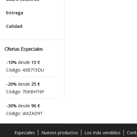
Entrega
Calidad
Ofertas Especiales
-10%
desde
15 €
Código:
43B715DU
-20%
desde
25 €
Código:
7GKBHT6F
-30%
desde
90 €
Código:
IAXZAD9T
Especiales
Nuevos productos
Los más vendidos
Cont