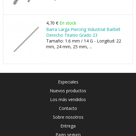
4,70 €
En stock
Barra Larga Piercing Industrial Barbell
Derecho Titanio Grado 23
Tamaño: 1.6 mm / 14 G - Longitud: 22
mm, 24 mm, 25 mm, ...
Especiales
Nuevos productos
Los más vendidos
Contacto
Sobre nosotros
Entrega
Pago seguro