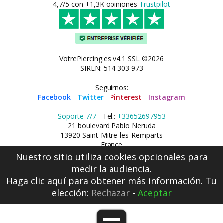
4,7/5 con +1,3K opiniones
Trustpilot
VotrePiercing.es v4.1 SSL ©2026
SIREN: 514 303 973
Seguirnos:
Facebook
-
Twitter
-
Pinterest
-
Instagram
Soporte 7/7
- Tel.:
+33652697953
21 boulevard Pablo Neruda
13920 Saint-Mitre-les-Remparts
France
Nuestro sitio utiliza cookies opcionales para
medir la audiencia.
Haga clic aquí
para obtener más información. Tu
elección:
Rechazar
-
Aceptar