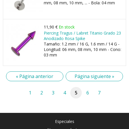
mm, 08 mm, 10 mm, ... - Bola: 04 mm
11,90 €
En stock
Piercing Tragus / Labret Titanio Grado 23
Anodizado Rosa Spike
Tamaño: 1.2 mm / 16 G, 1.6 mm / 14 G -
Longitud: 06 mm, 08 mm, 10 mm - Cono:
03 mm
« Página anterior
Página siguiente »
1
2
3
4
5
6
7
Especiales