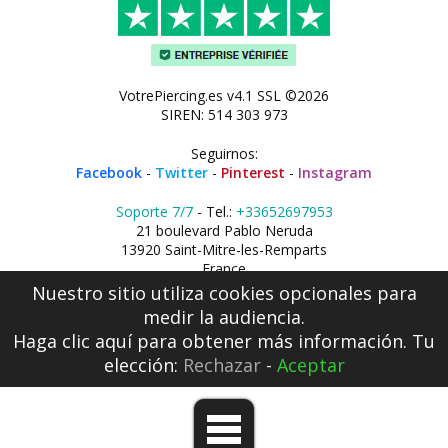
VotrePiercing.es v4.1 SSL ©2026
SIREN: 514 303 973
Seguirnos:
Facebook
-
Twitter
-
Pinterest
-
Instagram
Soporte 7/7
- Tel.:
+33652697953
21 boulevard Pablo Neruda
13920 Saint-Mitre-les-Remparts
France
Nuestro sitio utiliza cookies opcionales para
medir la audiencia.
Haga clic aquí
para obtener más información. Tu
elección:
Rechazar
-
Aceptar