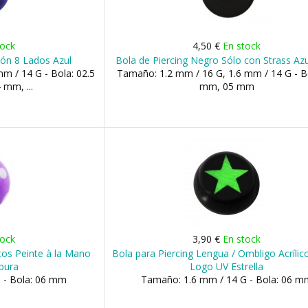
tock
4,50 €
En stock
alón 8 Lados Azul
Bola de Piercing Negro Sólo con Strass Azu
m / 14 G - Bola: 02.5
Tamaño: 1.2 mm / 16 G, 1.6 mm / 14 G - B
mm, ...
mm, 05 mm
tock
3,90 €
En stock
ntos Peinte à la Mano
Bola para Piercing Lengua / Ombligo Acríli
pura
Logo UV Estrella
 - Bola: 06 mm
Tamaño: 1.6 mm / 14 G - Bola: 06 m