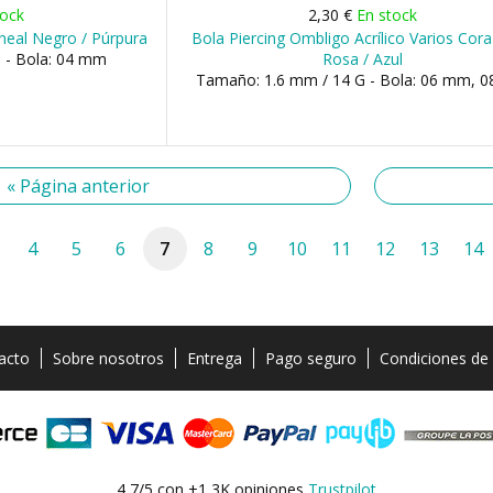
tock
2,30 €
En stock
ineal Negro / Púrpura
Bola Piercing Ombligo Acrílico Varios Cor
 - Bola: 04 mm
Rosa / Azul
Tamaño: 1.6 mm / 14 G - Bola: 06 mm, 
« Página anterior
4
5
6
7
8
9
10
11
12
13
14
acto
Sobre nosotros
Entrega
Pago seguro
Condiciones de
4,7/5 con +1,3K opiniones
Trustpilot