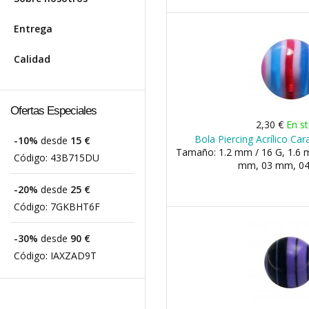
Entrega
Calidad
Ofertas Especiales
2,30 €
En s
Bola Piercing Acrílico Ca
-10%
desde
15 €
Tamaño: 1.2 mm / 16 G, 1.6 m
Código:
43B715DU
mm, 03 mm, 04 
-20%
desde
25 €
Código:
7GKBHT6F
-30%
desde
90 €
Código:
IAXZAD9T