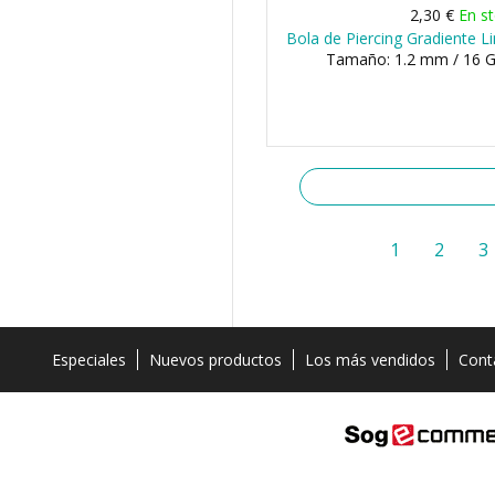
2,30 €
En s
Bola de Piercing Gradiente L
Tamaño: 1.2 mm / 16 G
1
2
3
Especiales
Nuevos productos
Los más vendidos
Cont