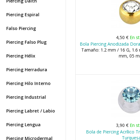
Piercing Daith
Piercing Espiral
Falso Piercing
4,50 €
En s
Piercing Falso Plug
Bola Piercing Anodizada Dora
Tamaño: 1.2 mm / 16 G, 1.6 
Piercing Hélix
mm, 05 
Piercing Herradura
Piercing Hilo Interno
Piercing Industrial
Piercing Labret / Labio
Piercing Lengua
3,90 €
En s
Bola de Piercing Acrílico 
Turques
Piercing Microdermal