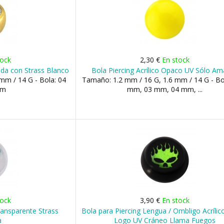
tock
2,30 €
En stock
da con Strass Blanco
Bola Piercing Acrílico Opaco UV Sólo Ama
mm / 14 G - Bola: 04
Tamaño: 1.2 mm / 16 G, 1.6 mm / 14 G - Bo
mm
mm, 03 mm, 04 mm, ...
tock
3,90 €
En stock
Transparente Strass
Bola para Piercing Lengua / Ombligo Acríli
a
Logo UV Cráneo Llama Fuegos