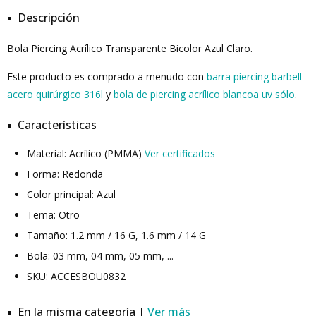
Descripción
Bola Piercing Acrílico Transparente Bicolor Azul Claro.
Este producto es comprado a menudo con
barra piercing barbell
acero quirúrgico 316l
y
bola de piercing acrílico blancoa uv sólo
.
Características
Material: Acrílico (PMMA)
Ver certificados
Forma: Redonda
Color principal: Azul
Tema: Otro
Tamaño: 1.2 mm / 16 G, 1.6 mm / 14 G
Bola: 03 mm, 04 mm, 05 mm, ...
SKU: ACCESBOU0832
En la misma categoría |
Ver más