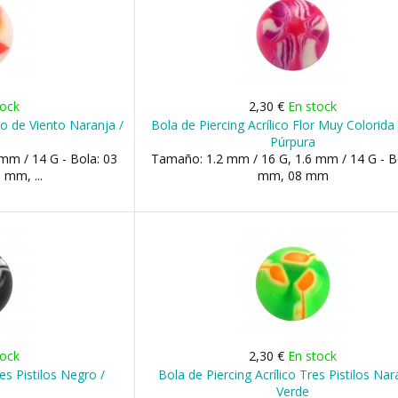
tock
2,30 €
En stock
no de Viento Naranja /
Bola de Piercing Acrílico Flor Muy Colorida
Púrpura
mm / 14 G - Bola: 03
Tamaño: 1.2 mm / 16 G, 1.6 mm / 14 G - B
mm, ...
mm, 08 mm
tock
2,30 €
En stock
res Pistilos Negro /
Bola de Piercing Acrílico Tres Pistilos Nar
Verde