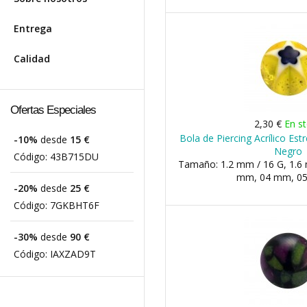
Entrega
Calidad
Ofertas Especiales
2,30 €
En s
Bola de Piercing Acrílico Estr
-10%
desde
15 €
Negro
Código:
43B715DU
Tamaño: 1.2 mm / 16 G, 1.6 
mm, 04 mm, 05 
-20%
desde
25 €
Código:
7GKBHT6F
-30%
desde
90 €
Código:
IAXZAD9T