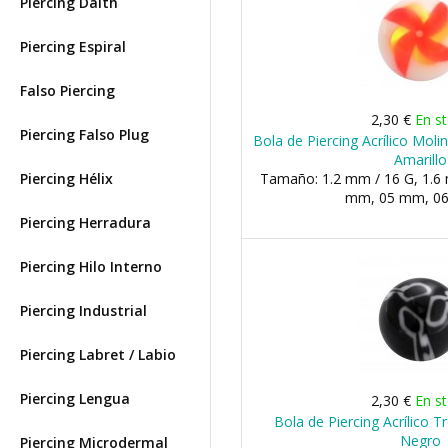
Piercing Daith
Piercing Espiral
Falso Piercing
2,30 €
En s
Piercing Falso Plug
Bola de Piercing Acrílico Moli
Amarillo
Piercing Hélix
Tamaño: 1.2 mm / 16 G, 1.6 
mm, 05 mm, 06 
Piercing Herradura
Piercing Hilo Interno
Piercing Industrial
Piercing Labret / Labio
Piercing Lengua
2,30 €
En s
Bola de Piercing Acrílico T
Negro
Piercing Microdermal