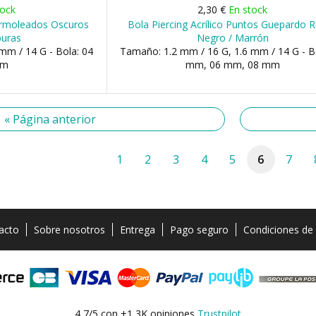
tock
2,30 €
En stock
Marmoleados Oscuros
Bola Piercing Acrílico Puntos Guepardo R
puras
Negro / Marrón
mm / 14 G - Bola: 04
Tamaño: 1.2 mm / 16 G, 1.6 mm / 14 G - B
mm
mm, 06 mm, 08 mm
« Página anterior
1
2
3
4
5
6
7
acto
Sobre nosotros
Entrega
Pago seguro
Condiciones de
4,7/5 con +1,3K opiniones
Trustpilot