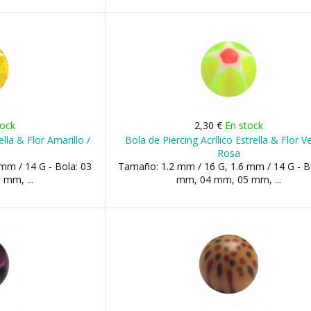
tock
2,30 €
En stock
ella & Flor Amarillo /
Bola de Piercing Acrílico Estrella & Flor V
Rosa
mm / 14 G - Bola: 03
Tamaño: 1.2 mm / 16 G, 1.6 mm / 14 G - B
mm, ...
mm, 04 mm, 05 mm, ...