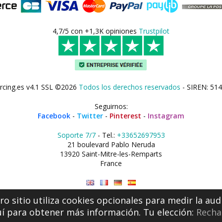
4,7/5 con +1,3K opiniones
Trustpilot
rcing.es v4.1 SSL ©2026
Todos los derechos reservados
- SIREN: 514
Seguirnos:
Facebook
-
Twitter
-
Pinterest
-
Instagram
Soporte 7/7
- Tel.:
+33652697953
21 boulevard Pablo Neruda
13920 Saint-Mitre-les-Remparts
France
o sitio utiliza cookies opcionales para medir la aud
uí
para obtener más información. Tu elección:
Recha