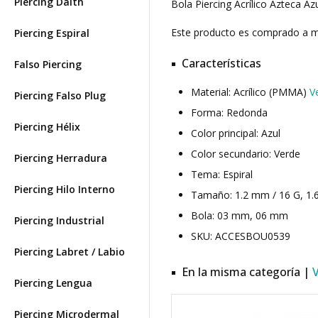
Piercing Daith
Bola Piercing Acrílico Azteca Azu
Este producto es comprado a
Piercing Espiral
Características
Falso Piercing
Material: Acrílico (PMMA)
V
Piercing Falso Plug
Forma: Redonda
Piercing Hélix
Color principal: Azul
Color secundario: Verde
Piercing Herradura
Tema: Espiral
Piercing Hilo Interno
Tamaño: 1.2 mm / 16 G, 1.
Bola: 03 mm, 06 mm
Piercing Industrial
SKU: ACCESBOU0539
Piercing Labret / Labio
En la misma categoría |
Piercing Lengua
Piercing Microdermal