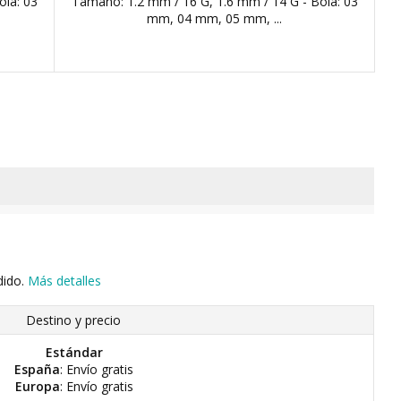
ola: 03
Tamaño: 1.2 mm / 16 G, 1.6 mm / 14 G - Bola: 03
mm, 04 mm, 05 mm, ...
dido.
Más detalles
Destino y precio
Estándar
España
: Envío gratis
Europa
: Envío gratis