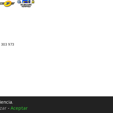
 303 973
iencia.
zar
-
Aceptar