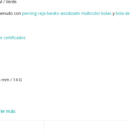
l / Verde.
 menudo con
piercing ceja barato anodizado multicolor bolas
y
bola de 
er certificados
6 mm / 14 G
Ver más