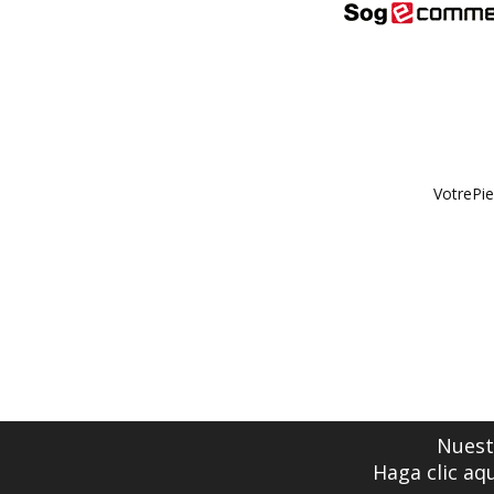
VotrePie
Nuestr
Haga clic aq