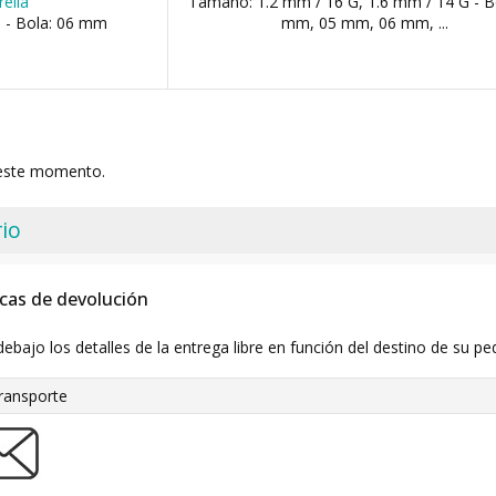
ella
Tamaño: 1.2 mm / 16 G, 1.6 mm / 14 G - B
 - Bola: 06 mm
mm, 05 mm, 06 mm, ...
 este momento.
io
icas de devolución
debajo los detalles de la entrega libre en función del destino de su pe
ransporte