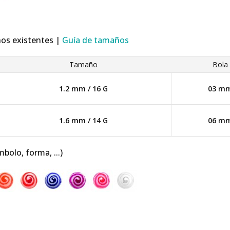
ños existentes |
Guía de tamaños
Tamaño
Bola
1.2 mm / 16 G
03 m
1.6 mm / 14 G
06 m
mbolo, forma, ...)