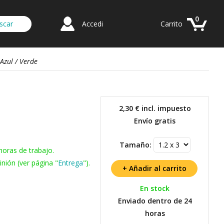
0
Accedi
Carrito
 Azul / Verde
2,30 €
incl. impuesto
Envío gratis
Tamaño:
horas de trabajo.
nión (ver página "
Entrega
").
En stock
Enviado dentro de 24
horas