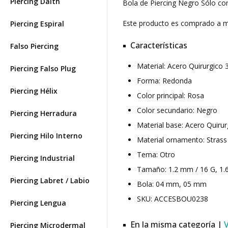
Piercing Daith
Bola de Piercing Negro Sólo co
Este producto es comprado a
Piercing Espiral
Características
Falso Piercing
Material: Acero Quirurgico
Piercing Falso Plug
Forma: Redonda
Piercing Hélix
Color principal: Rosa
Color secundario: Negro
Piercing Herradura
Material base: Acero Quiru
Piercing Hilo Interno
Material ornamento: Strass
Tema: Otro
Piercing Industrial
Tamaño: 1.2 mm / 16 G, 1.
Piercing Labret / Labio
Bola: 04 mm, 05 mm
SKU: ACCESBOU0238
Piercing Lengua
En la misma categoría |
Piercing Microdermal