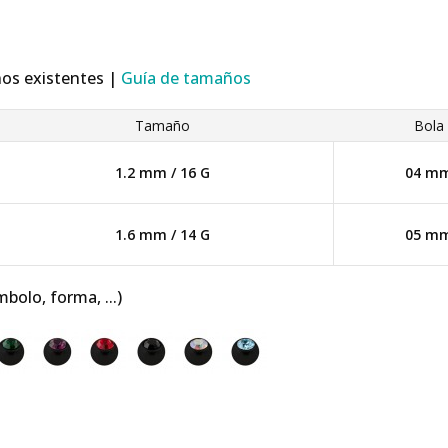
ños existentes |
Guía de tamaños
Tamaño
Bola
1.2 mm / 16 G
04 m
1.6 mm / 14 G
05 m
mbolo, forma, ...)