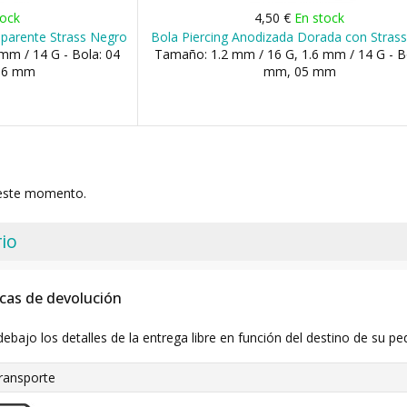
tock
4,50 €
En stock
nsparente Strass Negro
Bola Piercing Anodizada Dorada con Stras
mm / 14 G - Bola: 04
Tamaño: 1.2 mm / 16 G, 1.6 mm / 14 G - B
06 mm
mm, 05 mm
 este momento.
io
icas de devolución
debajo los detalles de la entrega libre en función del destino de su pe
ransporte