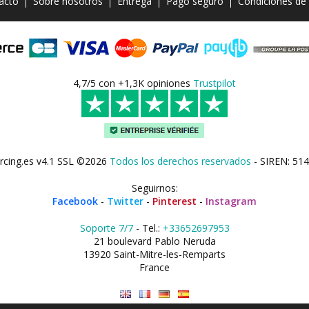
acto
Sobre nosotros
Entrega
Pago seguro
Condiciones de
4,7/5 con +1,3K opiniones
Trustpilot
rcing.es v4.1 SSL ©2026
Todos los derechos reservados
- SIREN: 514
Seguirnos:
Facebook
-
Twitter
-
Pinterest
-
Instagram
Soporte 7/7
- Tel.:
+33652697953
21 boulevard Pablo Neruda
13920 Saint-Mitre-les-Remparts
France