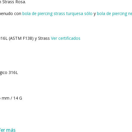
n Strass Rosa.
 menudo con
bola de piercing strass turquesa sólo
y
bola de piercing n
 316L (ASTM F138) y Strass
Ver certificados
rgico 316L
6 mm / 14 G
Ver más