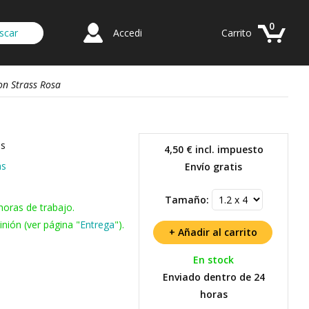
0
Accedi
Carrito
on Strass Rosa
ss
4,50 €
incl. impuesto
ás
Envío gratis
Tamaño:
horas de trabajo.
nión (ver página "
Entrega
").
En stock
Enviado dentro de 24
horas