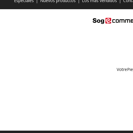
Especiales
Nuevos productos
Los más vendidos
Cont
VotrePie