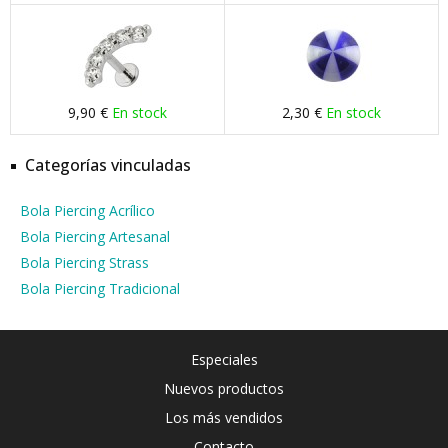
9,90 €
En stock
2,30 €
En stock
Categorías vinculadas
Bola Piercing Acrílico
Bola Piercing Artesanal
Bola Piercing Strass
Bola Piercing Tradicional
Especiales
Nuevos productos
Los más vendidos
Contacto