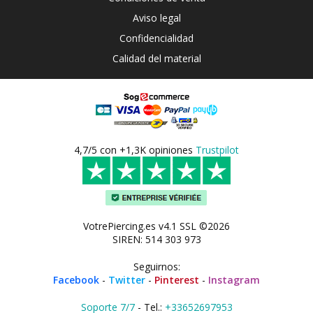
Aviso legal
Confidencialidad
Calidad del material
4,7/5 con +1,3K opiniones
Trustpilot
VotrePiercing.es v4.1 SSL ©2026
SIREN: 514 303 973
Seguirnos:
Facebook
-
Twitter
-
Pinterest
-
Instagram
Soporte 7/7
- Tel.:
+33652697953