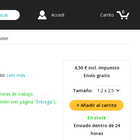
0
Accedi
Carrito
color
4,50 €
incl. impuesto
lor
Leer más
Envío gratis
Tamaño:
horas de trabajo.
nión (ver página "
Entrega
").
En stock
Enviado dentro de 24
horas