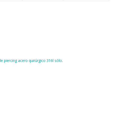
e piercing acero quirúrgico 316l sólo
.