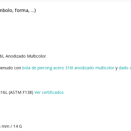
mbolo, forma, ...)
6L Anodizado Multicolor.
 menudo con
bola de piercing acero 316l anodizado multicolor
y
dado d
o 316L (ASTM F138)
Ver certificados
6 mm / 14 G