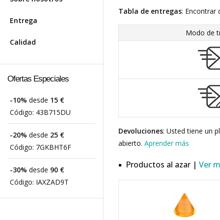
Tabla de entregas
: Encontrar 
Entrega
Modo de t
Calidad
Ofertas Especiales
-10%
desde
15 €
Código:
43B715DU
Devoluciones
: Usted tiene un 
-20%
desde
25 €
abierto.
Aprender más
Código:
7GKBHT6F
Productos al azar |
Ver 
-30%
desde
90 €
Código:
IAXZAD9T