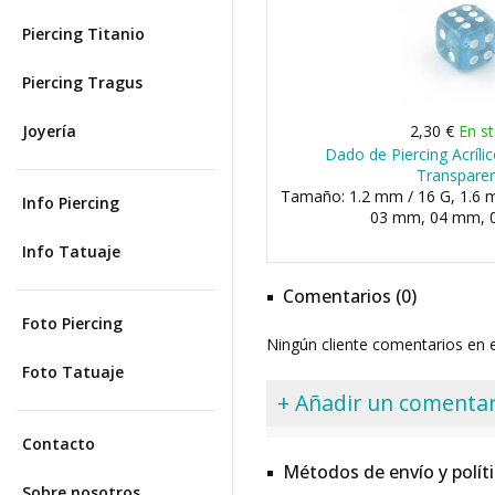
Piercing Titanio
Piercing Tragus
Joyería
2,30 €
En s
Dado de Piercing Acríli
Transpare
Tamaño: 1.2 mm / 16 G, 1.6 m
Info Piercing
03 mm, 04 mm, 0
Info Tatuaje
Comentarios (0)
Foto Piercing
Ningún cliente comentarios en
Foto Tatuaje
+ Añadir un comentar
Contacto
Métodos de envío y polít
Sobre nosotros