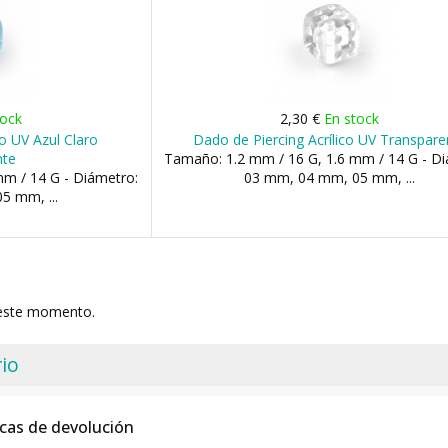
tock
2,30 €
En stock
co UV Azul Claro
Dado de Piercing Acrílico UV Transpare
nte
Tamaño: 1.2 mm / 16 G, 1.6 mm / 14 G - Di
m / 14 G - Diámetro:
03 mm, 04 mm, 05 mm, ...
5 mm, ...
 este momento.
io
icas de devolución