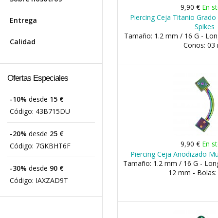
9,90 €
En s
Piercing Ceja Titanio Grad
Entrega
Spikes
Tamaño: 1.2 mm / 16 G - Lo
Calidad
- Conos: 0
Ofertas Especiales
-10%
desde
15 €
Código:
43B715DU
-20%
desde
25 €
9,90 €
En s
Código:
7GKBHT6F
Piercing Ceja Anodizado Mu
Tamaño: 1.2 mm / 16 G - Lon
-30%
desde
90 €
12 mm - Bolas
Código:
IAXZAD9T