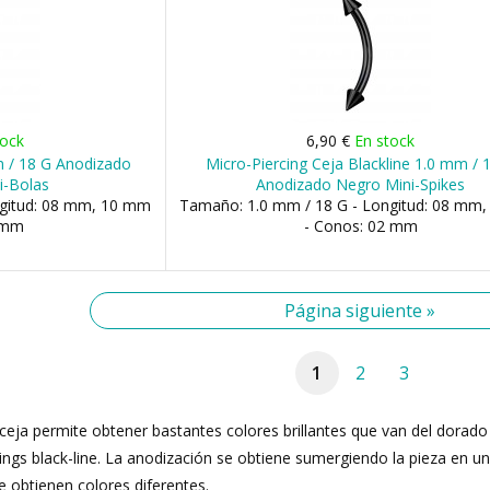
tock
6,90 €
En stock
m / 18 G Anodizado
Micro-Piercing Ceja Blackline 1.0 mm / 
i-Bolas
Anodizado Negro Mini-Spikes
ngitud: 08 mm, 10 mm
Tamaño: 1.0 mm / 18 G - Longitud: 08 mm
2 mm
- Conos: 02 mm
Página siguiente »
1
2
3
 ceja permite obtener bastantes colores brillantes que van del dorado 
cings black-line. La anodización se obtiene sumergiendo la pieza en u
e obtienen colores diferentes.