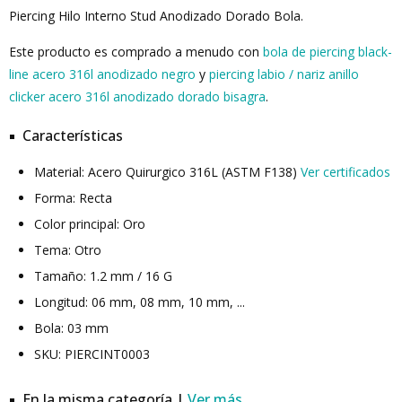
Piercing Hilo Interno Stud Anodizado Dorado Bola.
Este producto es comprado a menudo con
bola de piercing black-
line acero 316l anodizado negro
y
piercing labio / nariz anillo
clicker acero 316l anodizado dorado bisagra
.
Características
Material: Acero Quirurgico 316L (ASTM F138)
Ver certificados
Forma: Recta
Color principal: Oro
Tema: Otro
Tamaño: 1.2 mm / 16 G
Longitud: 06 mm, 08 mm, 10 mm, ...
Bola: 03 mm
SKU: PIERCINT0003
En la misma categoría |
Ver más