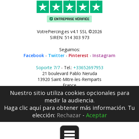
VotrePiercing.es v4.1 SSL ©2026
SIREN: 514 303 973
Seguirnos:
Facebook
-
Twitter
-
Pinterest
-
Instagram
Soporte 7/7
- Tel.:
+33652697953
21 boulevard Pablo Neruda
13920 Saint-Mitre-les-Remparts
France
Nuestro sitio utiliza cookies opcionales para
medir la audiencia.
Haga clic aquí
para obtener más información. Tu
elección:
Rechazar
-
Aceptar