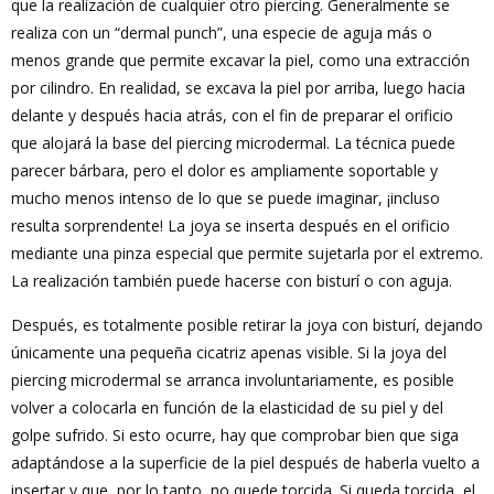
que la realización de cualquier otro piercing. Generalmente se
realiza con un “dermal punch”, una especie de aguja más o
menos grande que permite excavar la piel, como una extracción
por cilindro. En realidad, se excava la piel por arriba, luego hacia
delante y después hacia atrás, con el fin de preparar el orificio
que alojará la base del piercing microdermal. La técnica puede
parecer bárbara, pero el dolor es ampliamente soportable y
mucho menos intenso de lo que se puede imaginar, ¡incluso
resulta sorprendente! La joya se inserta después en el orificio
mediante una pinza especial que permite sujetarla por el extremo.
La realización también puede hacerse con bisturí o con aguja.
Después, es totalmente posible retirar la joya con bisturí, dejando
únicamente una pequeña cicatriz apenas visible. Si la joya del
piercing microdermal se arranca involuntariamente, es posible
volver a colocarla en función de la elasticidad de su piel y del
golpe sufrido. Si esto ocurre, hay que comprobar bien que siga
adaptándose a la superficie de la piel después de haberla vuelto a
insertar y que, por lo tanto, no quede torcida. Si queda torcida, el